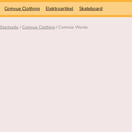
Comvue Clothing
Elektroartikel
Skateboard
Startseite
/
Comvue Clothing
/ Comvüe Weste