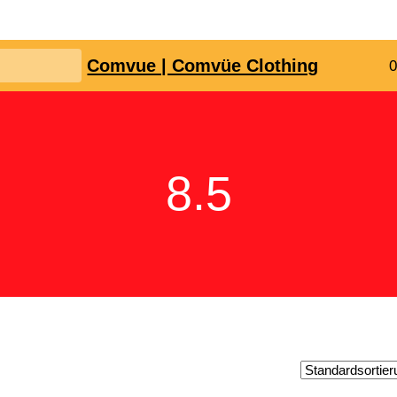
Comvue | Comvüe Clothing
0
8.5