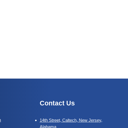
Contact Us
n
14th Street, Caltech, New Jersey,
Alabama